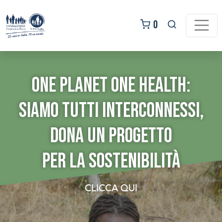
Salta
al
0
contenuto
One Planet One Health:
siamo tutti interconnessi,
dona un progetto
per la sostenibilità
Bomboniere Solidali:
Regala
SERATA STRAORDINARIA
CLICCA QUI
festeggia con noi
un’adozione
al teatro ALLA SCALA