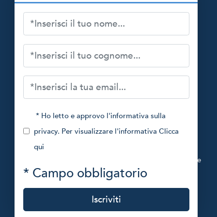
* Ho letto e approvo l'informativa sulla
privacy. Per visualizzare l'informativa
Clicca
Fondazione Francesca Rava - NPH Italia ETS
qui
www.fondazionefrancescarava.org
Via Montebello, 27 20121 Milano, Italia
Codice Fiscale
* Campo obbligatorio
97264070158
info@nph-italia.org
tel. 02/54122917
Iscriviti
Powered by
myDonor®