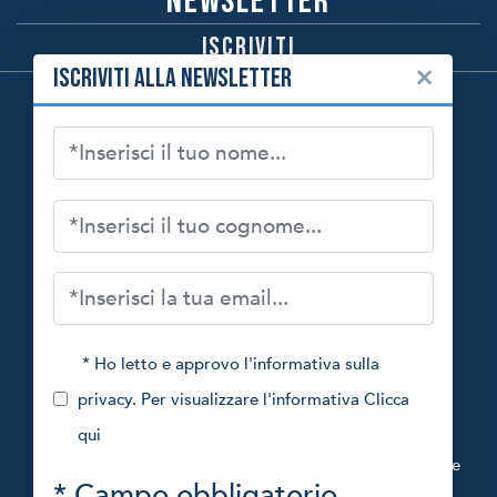
Newsletter
Iscriviti
×
Iscriviti alla newsletter
* Ho letto e approvo l'informativa sulla
privacy. Per visualizzare l'informativa
Clicca
Fondazione Francesca Rava - NPH Italia ETS
qui
www.fondazionefrancescarava.org
Via Montebello, 27 20121 Milano, Italia
Codice Fiscale
* Campo obbligatorio
97264070158