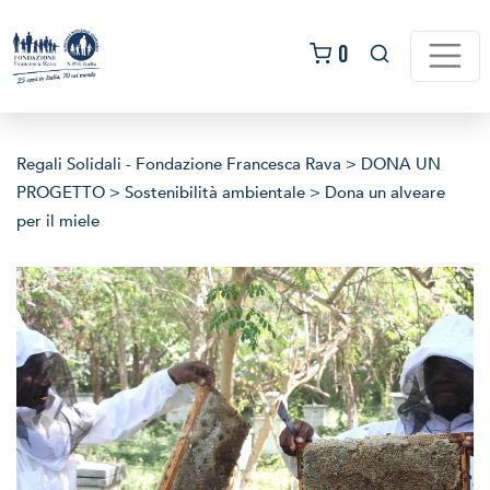
Salta
al
0
contenuto
Regali Solidali - Fondazione Francesca Rava
>
DONA UN
PROGETTO
>
Sostenibilità ambientale
>
Dona un alveare
per il miele