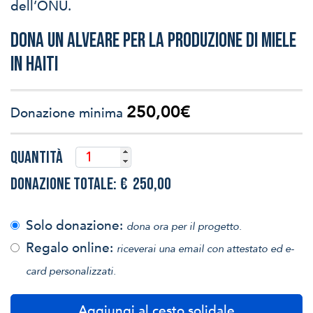
dell’ONU.
Dona un alveare per la produzione di miele
in Haiti
250,00
€
Donazione minima
Quantità
Dona
un
Donazione Totale:
€ 250,00
alveare
per
Solo donazione:
dona ora per il progetto.
il
Regalo online:
riceverai una email con attestato ed e-
miele
card personalizzati.
quantità
Aggiungi al cesto solidale